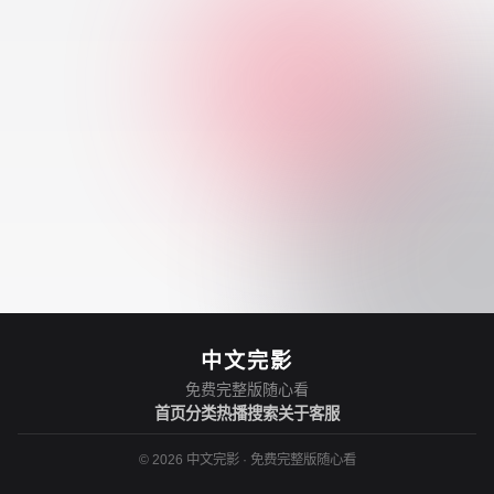
中文完影
免费完整版随心看
首页
分类
热播
搜索
关于
客服
©
2026
中文完影
·
免费完整版随心看